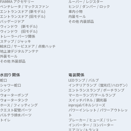
FIAMMA アクセサリー
ルーバー / レジスター
ベンチレータ / マックスファン
ヒンジ / ダンパー / ロック
エントランスドア (新モデル)
車内小物
エントランスドア (旧モデル)
内装モール
バッゲージドア
その他 内装部品
ウィンドウ (新モデル)
ウィンドウ (旧モデル)
トレーラーパーツ関係
ステップ / ジャッキ
給水口 / サービスドア / 点検ハッチ
地上波デジタルアンテナ
外装モール
その他 外装部品
水回り関係
電装関係
蛇口
LEDランプ / バルブ
シャワー蛇口
インテリアランプ（蛍光灯/ハロゲン）
シンク
エントランスランプ / ポーチランプ
ウォーターポンプ
マーカーランプ/テールランプ
ウォータータンク
スイッチパネル / 調光器
ホース / フィッティング
inprojalパネルシリーズ
クエスト配管パーツ
パワーインレット / パワーアウトレッ
バルテラ排水パーツ
ト
トイレ
ブレーカー / ヒューズ / リレー
インバーター / コンバーター
エアコン /トランス