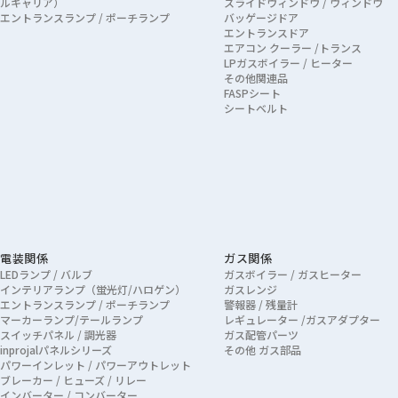
ルキャリア）
スライドウィンドウ / ウィンドウ
エントランスランプ / ポーチランプ
バッゲージドア
エントランスドア
エアコン クーラー /トランス
LPガスボイラー / ヒーター
その他関連品
FASPシート
シートベルト
電装関係
ガス関係
LEDランプ / バルブ
ガスボイラー / ガスヒーター
インテリアランプ（蛍光灯/ハロゲン）
ガスレンジ
エントランスランプ / ポーチランプ
警報器 / 残量計
マーカーランプ/テールランプ
レギュレーター /ガスアダプター
スイッチパネル / 調光器
ガス配管パーツ
inprojalパネルシリーズ
その他 ガス部品
パワーインレット / パワーアウトレット
ブレーカー / ヒューズ / リレー
インバーター / コンバーター