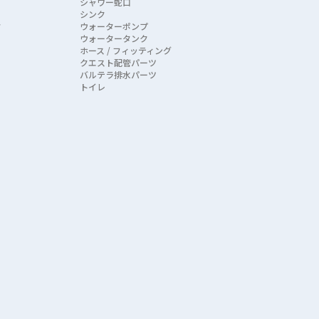
シャワー蛇口
シンク
ク
ウォーターポンプ
ウォータータンク
ホース / フィッティング
クエスト配管パーツ
バルテラ排水パーツ
トイレ