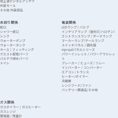
地上波デジタルアンテナ
外装モール
その他 外装部品
水回り関係
電装関係
蛇口
LEDランプ / バルブ
シャワー蛇口
インテリアランプ（蛍光灯/ハロゲン）
シンク
エントランスランプ / ポーチランプ
ウォーターポンプ
マーカーランプ/テールランプ
ウォータータンク
スイッチパネル / 調光器
ホース / フィッティング
inprojalパネルシリーズ
クエスト配管パーツ
パワーインレット / パワーアウトレッ
バルテラ排水パーツ
ト
トイレ
ブレーカー / ヒューズ / リレー
インバーター / コンバーター
エアコン /トランス
ヒーター/ボイラー
冷蔵庫
レンジフード/ファン
バッテリー関連品/その他
ガス関係
ガスボイラー / ガスヒーター
ガスレンジ
警報器 / 残量計