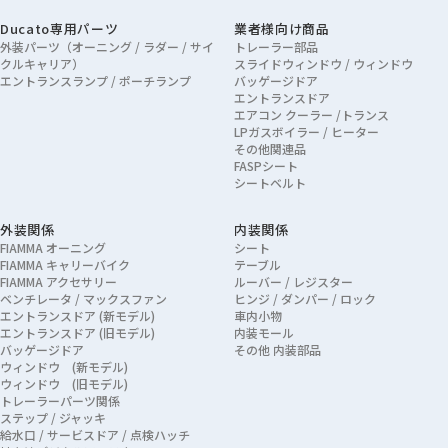
Ducato専用パーツ
業者様向け商品
外装パーツ（オーニング / ラダー / サイ
トレーラー部品
クルキャリア）
スライドウィンドウ / ウィンドウ
エントランスランプ / ポーチランプ
バッゲージドア
エントランスドア
エアコン クーラー /トランス
LPガスボイラー / ヒーター
その他関連品
FASPシート
シートベルト
外装関係
内装関係
FIAMMA オーニング
シート
FIAMMA キャリーバイク
テーブル
FIAMMA アクセサリー
ルーバー / レジスター
ベンチレータ / マックスファン
ヒンジ / ダンパー / ロック
エントランスドア (新モデル)
車内小物
エントランスドア (旧モデル)
内装モール
バッゲージドア
その他 内装部品
ウィンドウ (新モデル)
ウィンドウ (旧モデル)
トレーラーパーツ関係
ステップ / ジャッキ
給水口 / サービスドア / 点検ハッチ