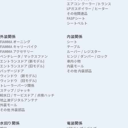
エアコン クーラー /トランス
LPガスボイラー / ヒーター
その他関連品
FASPシート
シートベルト
外装関係
内装関係
FIAMMA オーニング
シート
FIAMMA キャリーバイク
テーブル
FIAMMA アクセサリー
ルーバー / レジスター
ベンチレータ / マックスファン
ヒンジ / ダンパー / ロック
エントランスドア (新モデル)
車内小物
エントランスドア (旧モデル)
内装モール
バッゲージドア
その他 内装部品
ウィンドウ (新モデル)
ウィンドウ (旧モデル)
トレーラーパーツ関係
ステップ / ジャッキ
給水口 / サービスドア / 点検ハッチ
地上波デジタルアンテナ
外装モール
その他 外装部品
水回り関係
電装関係