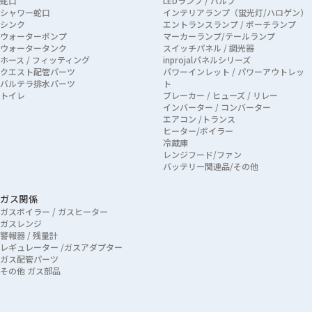
蛇口
LEDランプ / バルブ
シャワー蛇口
インテリアランプ（蛍光灯/ハロゲン）
シンク
エントランスランプ / ポーチランプ
ウォーターポンプ
マーカーランプ/テールランプ
ウォータータンク
スイッチパネル / 調光器
ホース / フィッティング
inprojalパネルシリーズ
クエスト配管パーツ
パワーインレット / パワーアウトレッ
バルテラ排水パーツ
ト
トイレ
ブレーカー / ヒューズ / リレー
インバーター / コンバーター
エアコン /トランス
ヒーター/ボイラー
冷蔵庫
レンジフード/ファン
バッテリー関連品/その他
ガス関係
ガスボイラー / ガスヒーター
ガスレンジ
警報器 / 残量計
レギュレーター /ガスアダプター
ガス配管パーツ
その他 ガス部品