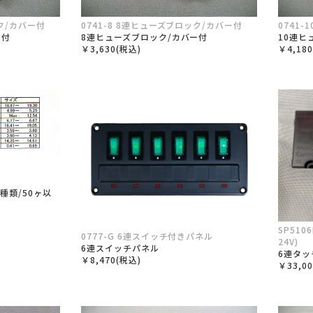
ック/カバー付
0741-8 8連ヒューズブロック/カバー付
0741
ー付
8連ヒューズブロック/カバー付
10連ヒ
￥3,630(税込)
￥4,18
1種類/50ヶ以
SP510
0777-G 6連スイッチ付きパネル
24V)
6連スイッチパネル
6連タッ
￥8,470(税込)
￥33,0