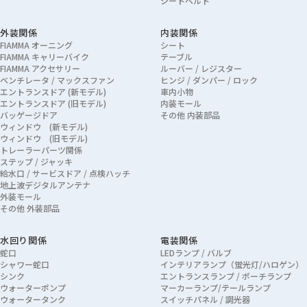
シートベルト
外装関係
内装関係
FIAMMA オーニング
シート
FIAMMA キャリーバイク
テーブル
FIAMMA アクセサリー
ルーバー / レジスター
ベンチレータ / マックスファン
ヒンジ / ダンパー / ロック
エントランスドア (新モデル)
車内小物
エントランスドア (旧モデル)
内装モール
バッゲージドア
その他 内装部品
ウィンドウ (新モデル)
ウィンドウ (旧モデル)
トレーラーパーツ関係
ステップ / ジャッキ
給水口 / サービスドア / 点検ハッチ
地上波デジタルアンテナ
外装モール
その他 外装部品
水回り関係
電装関係
蛇口
LEDランプ / バルブ
シャワー蛇口
インテリアランプ（蛍光灯/ハロゲン）
シンク
エントランスランプ / ポーチランプ
ウォーターポンプ
マーカーランプ/テールランプ
ウォータータンク
スイッチパネル / 調光器