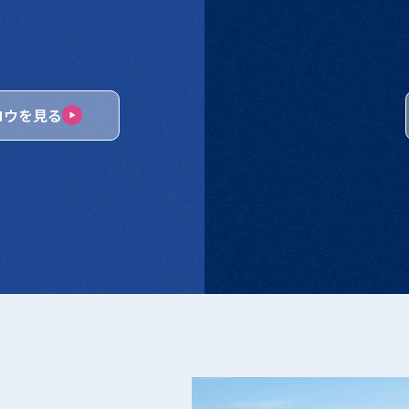
的は以下のとおりです。
ロウを見る
ユーザー設定の記録、利用料金の決済計算等本サービスの提供、維持、保
」といいます。）に違反する行為に対する対応のため
要請の方法