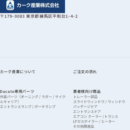
〒179-0083 東京都練馬区平和台1-4-2
3-1 以下の利用者情報については、その収集が行われる前にユーザ
・位置情報
3-2 ユーザーは、本サービスの所定の設定を行うことにより、利
き、この場合、当社は速やかに、当社の定めるところに従い、その
が本サービスの前提となるため、当社所定の方法により本サービス
カーク産業について
ご注文の流れ
4.外部送信、第三者提供、情報収集モジュール
Ducato専用パーツ
業者様向け商品
外装パーツ（オーニング / ラダー / サイク
トレーラー部品
ルキャリア）
スライドウィンドウ / ウィンドウ
4-1 本サービスでは、以下の提携先が、ユーザーの端末にCook
エントランスランプ / ポーチランプ
バッゲージドア
エントランスドア
す。
エアコン クーラー /トランス
(1) 提携先：matomo
LPガスボイラー / ヒーター
その他関連品
(2) 上記提携先のプライバシーポリシーのURL：