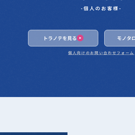
-個人のお客様-
2.利用目的
本サービスのサービス提供にかかわる利用者情報の具体的な利用目
トラノテを見る
モノタ
(1) 本サービスに関する登録の受付、本人確認、ユーザー認証、
個人向けのお問い合わせフォーム
び改善のため
(2) ユーザーのトラフィック測定及び行動測定のため
(3) 広告の配信、表示及び効果測定のため
(4) 本サービスに関するご案内、お問い合わせ等への対応のため
(5) 本サービスに関する当社の規約、ポリシー等（以下「規約等
(6) 本サービスに関する規約等の変更などを通知するため
3.通知・公表または同意取得の方法、利用中止