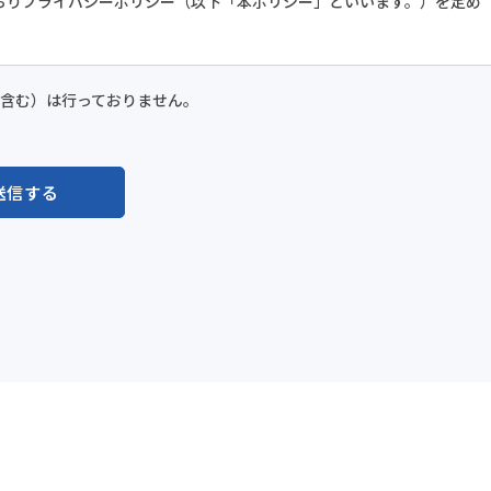
おりプライバシーポリシー（以下「本ポリシー」といいます。）を定め
含む）は行っておりません。
送信する
情報、通信サービス上の行動履歴、その他ユーザーまたはユーザーの端
当社が収集するものを意味するものとします。 本サービスにおいて当社
なります。
に、または本サービスの利用を通じてユーザーからご提供いただく情報は
たは送信する情報