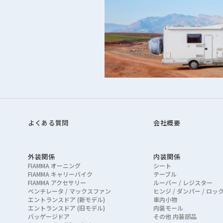
ーの同意を得るものとします。
用者情報の全部または一部についてその収集又は利用の停止を求めること
利用を停止します。なお利用者情報の項目によっては、その収集または
を退会した場合に限り、当社はその収集又は利用を停止します。
よくある質問
会社概要
の有無
外装関係
内装関係
FIAMMA オーニング
シート
FIAMMA キャリーバイク
テーブル
ieを保存し、これを利用して利用者情報を蓄積及び利用している場合があり
FIAMMA アクセサリー
ルーバー / レジスター
ベンチレータ / マックスファン
ヒンジ / ダンパー / ロッ
エントランスドア (新モデル)
車内小物
エントランスドア (旧モデル)
内装モール
バッゲージドア
その他 内装部品