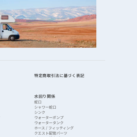
がで
利用
特定商取引法に基づく表記
水回り関係
蛇口
シャワー蛇口
ま
シンク
ク
ウォーターポンプ
ウォータータンク
ホース / フィッティング
クエスト配管パーツ