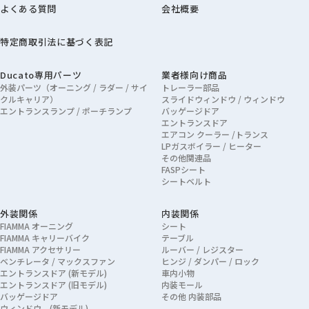
よくある質問
会社概要
特定商取引法に基づく表記
Ducato専用パーツ
業者様向け商品
外装パーツ（オーニング / ラダー / サイ
トレーラー部品
クルキャリア）
スライドウィンドウ / ウィンドウ
エントランスランプ / ポーチランプ
バッゲージドア
エントランスドア
エアコン クーラー /トランス
LPガスボイラー / ヒーター
その他関連品
FASPシート
シートベルト
外装関係
内装関係
FIAMMA オーニング
シート
FIAMMA キャリーバイク
テーブル
FIAMMA アクセサリー
ルーバー / レジスター
ベンチレータ / マックスファン
ヒンジ / ダンパー / ロック
エントランスドア (新モデル)
車内小物
エントランスドア (旧モデル)
内装モール
バッゲージドア
その他 内装部品
ウィンドウ (新モデル)