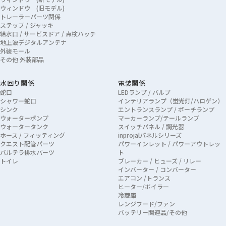
ウィンドウ (旧モデル)
トレーラーパーツ関係
ステップ / ジャッキ
給水口 / サービスドア / 点検ハッチ
地上波デジタルアンテナ
外装モール
その他 外装部品
水回り関係
電装関係
蛇口
LEDランプ / バルブ
シャワー蛇口
インテリアランプ（蛍光灯/ハロゲン）
シンク
エントランスランプ / ポーチランプ
ウォーターポンプ
マーカーランプ/テールランプ
ウォータータンク
スイッチパネル / 調光器
ホース / フィッティング
inprojalパネルシリーズ
クエスト配管パーツ
パワーインレット / パワーアウトレッ
バルテラ排水パーツ
ト
トイレ
ブレーカー / ヒューズ / リレー
インバーター / コンバーター
エアコン /トランス
ヒーター/ボイラー
冷蔵庫
レンジフード/ファン
バッテリー関連品/その他