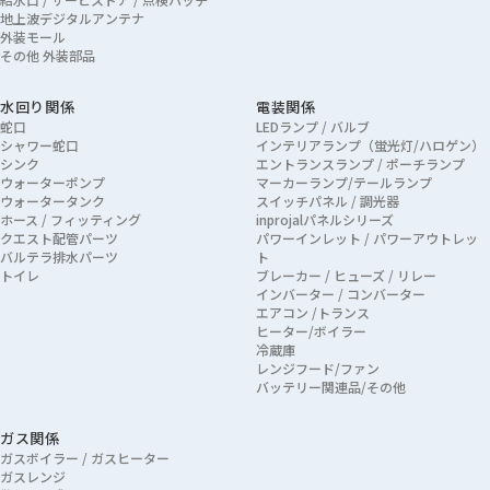
地上波デジタルアンテナ
外装モール
その他 外装部品
水回り関係
電装関係
蛇口
LEDランプ / バルブ
シャワー蛇口
インテリアランプ（蛍光灯/ハロゲン）
シンク
エントランスランプ / ポーチランプ
ウォーターポンプ
マーカーランプ/テールランプ
ウォータータンク
スイッチパネル / 調光器
ホース / フィッティング
inprojalパネルシリーズ
クエスト配管パーツ
パワーインレット / パワーアウトレッ
バルテラ排水パーツ
ト
トイレ
ブレーカー / ヒューズ / リレー
インバーター / コンバーター
エアコン /トランス
ヒーター/ボイラー
冷蔵庫
レンジフード/ファン
バッテリー関連品/その他
ガス関係
ガスボイラー / ガスヒーター
ガスレンジ