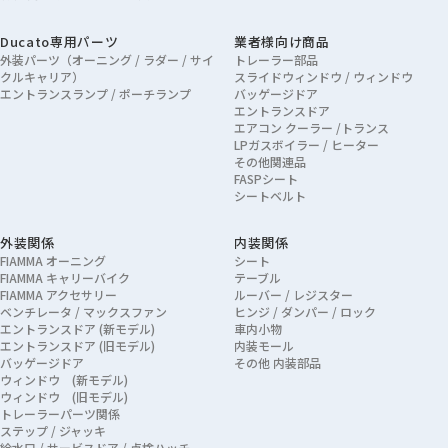
Ducato専用パーツ
業者様向け商品
外装パーツ（オーニング / ラダー / サイ
トレーラー部品
クルキャリア）
スライドウィンドウ / ウィンドウ
エントランスランプ / ポーチランプ
バッゲージドア
エントランスドア
エアコン クーラー /トランス
LPガスボイラー / ヒーター
その他関連品
FASPシート
シートベルト
外装関係
内装関係
FIAMMA オーニング
シート
FIAMMA キャリーバイク
テーブル
FIAMMA アクセサリー
ルーバー / レジスター
ベンチレータ / マックスファン
ヒンジ / ダンパー / ロック
エントランスドア (新モデル)
車内小物
エントランスドア (旧モデル)
内装モール
バッゲージドア
その他 内装部品
ウィンドウ (新モデル)
ウィンドウ (旧モデル)
トレーラーパーツ関係
ステップ / ジャッキ
給水口 / サービスドア / 点検ハッチ